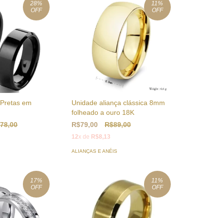
28
%
11
%
OFF
OFF
 Pretas em
Unidade aliança clássica 8mm
folheado a ouro 18K
78,00
R$79,00
R$89,00
12
x de
R$8,13
ALIANÇAS E ANÉIS
17
%
11
%
OFF
OFF