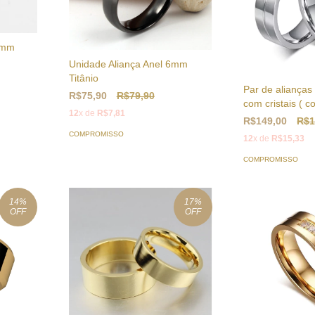
 8mm
Unidade Aliança Anel 6mm
Titânio
Par de aliança
R$75,90
R$79,90
com cristais ( 
12
x de
R$7,81
R$149,00
R$1
COMPROMISSO
12
x de
R$15,33
COMPROMISSO
14
%
17
%
OFF
OFF