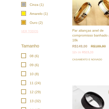
Cinza (1)
Amarelo (1)
Ouro (2)
Par alianças anel de
VER TODOS
compromisso banhado 
18k
Tamanho
R$149,00
R$189,90
12
x de
R$15,33
08 (6)
CASAMENTO E NOIVADO
09 (6)
10 (8)
11 (24)
12 (29)
13 (32)