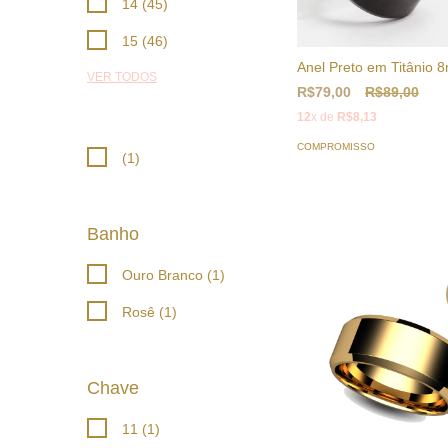
14 (45)
15 (46)
Anel Preto em Titânio
VER TODOS
R$79,00
R$89,00
12
x de
R$8,13
COMPROMISSO
(1)
Banho
Ouro Branco (1)
Rosê (1)
Chave
11 (1)