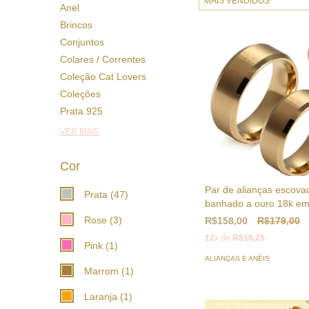
Anel
Brincos
Conjuntos
Colares / Correntes
Coleção Cat Lovers
Coleções
Prata 925
VER MAIS
Cor
Par de alianças escova
Prata (47)
banhado a ouro 18k e
Rose (3)
R$158,00
R$179,00
12
x de
R$16,25
Pink (1)
ALIANÇAS E ANÉIS
Marrom (1)
Laranja (1)