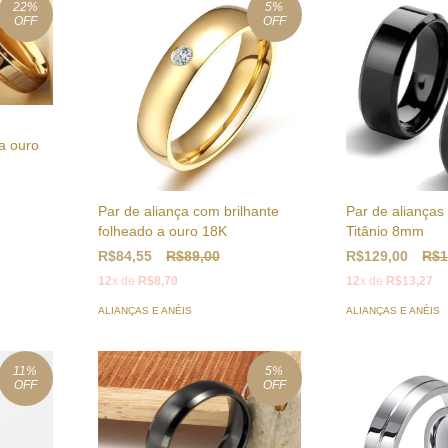
22
%
5
%
OFF
OFF
a ouro
Par de aliança com brilhante
Par de alianças
folheado a ouro 18K
Titânio 8mm
R$84,55
R$89,00
R$129,00
R$1
12
x de
R$8,70
12
x de
R$13,27
ALIANÇAS E ANÉIS
ALIANÇAS E ANÉIS
11
%
5
%
OFF
OFF