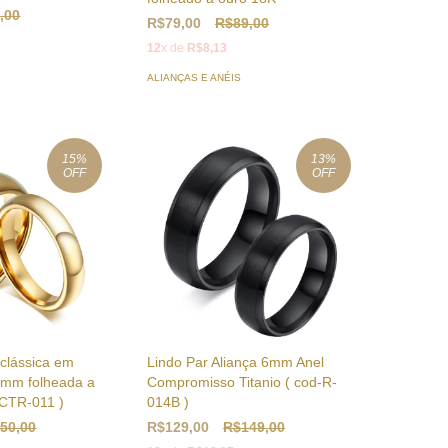
,00
R$79,00
R$89,00
12
x de
R$8,13
ALIANÇAS E ANÉIS
15
%
13
%
OFF
OFF
 clássica em
Lindo Par Aliança 6mm Anel
 6mm folheada a
Compromisso Titanio ( cod-R-
 CTR-011 )
014B )
50,00
R$129,00
R$149,00