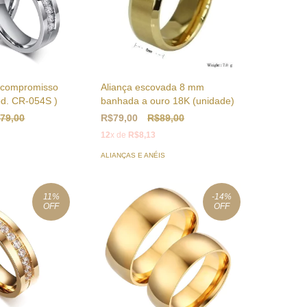
s compromisso
Aliança escovada 8 mm
cod. CR-054S )
banhada a ouro 18K (unidade)
79,00
R$79,00
R$89,00
12
x de
R$8,13
ALIANÇAS E ANÉIS
11
%
-14
%
OFF
OFF