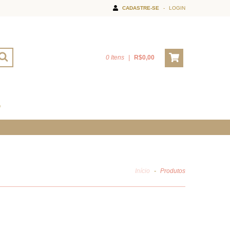
CADASTRE-SE
-
LOGIN
0 Itens
|
R$0,00
O
Início
-
Produtos