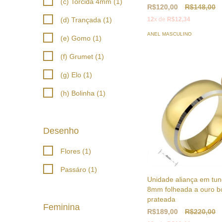
(c) Torcida 4mm (1)
R$120,00
R$148,00
(d) Trançada (1)
12
x de
R$12,34
ANEL MASCULINO
(e) Gomo (1)
(f) Grumet (1)
(g) Elo (1)
(h) Bolinha (1)
Desenho
Flores (1)
Passáro (1)
Unidade aliança em tun
8mm folheada a ouro b
prateada
Feminina
R$189,00
R$220,00