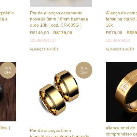
gstênio
Par de alianças casamento
Aliança de com
da a
noivado 8mm / 6mm banhada
feminina titâni
ouro 18k ( cod. CR-005G )
18k
R$149,00
R$179,00
R$79,00
R$89
12
x de
R$15,33
12
x de
R$8,13
ALIANÇAS E ANÉIS
ALIANÇAS E ANÉIS
19
%
10
%
OFF
OFF
ânio (
aliança anel de
Par de alianças 8mm
compromisso c
tungstênio chanfrado banhado