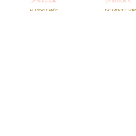
12
x de
R$16,46
12
x de
R$30,76
ALIANÇAS E ANÉIS
CASAMENTO E NOI