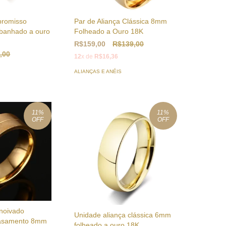
promisso
Par de Aliança Clássica 8mm
o banhado a ouro
Folheado a Ouro 18K
R$159,00
R$139,00
,00
12
x de
R$16,36
ALIANÇAS E ANÉIS
11
%
11
%
OFF
OFF
 noivado
Unidade aliança clássica 6mm
asamento 8mm
folheado a ouro 18K