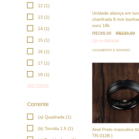
12 (1)
Unidade aliança em tun
13 (1)
chanfrada 8 mm banha
ouro 18k
14 (1)
R$189,00
R$220,00
15 (1)
12
x de
R$19,44
CASAMENTO E NOIVADO
16 (1)
17 (1)
18 (1)
VER TODOS
Corrente
(a) Quadrada (1)
(b) Torcida 1.5 (1)
Anel Preto masculino tit
TR-012B )