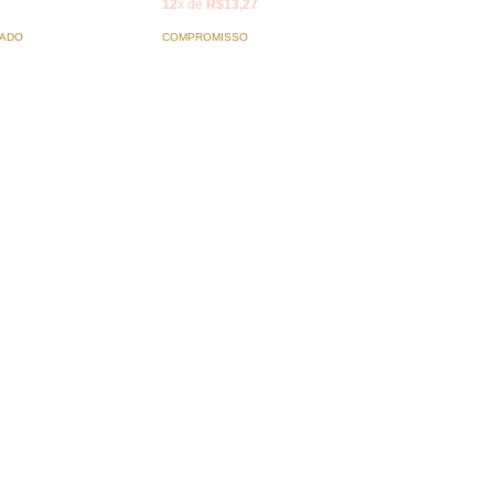
12
x de
R$13,27
VADO
COMPROMISSO