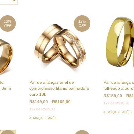
12
%
12
%
OFF
OFF
do
Par de alianças anel de
Par de aliança 
m 8mm
compromisso titânio banhado a
folheado a our
ouro 18k
R$159,00
R$1
R$149,00
R$169,00
12
x de
R$16,36
12
x de
R$15,33
ALIANÇAS E ANÉIS
ALIANÇAS E ANÉIS