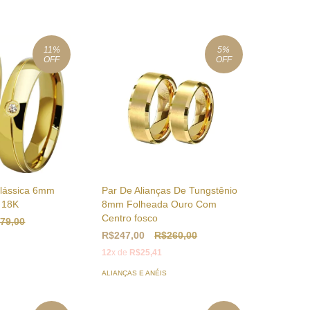
11
%
5
%
OFF
OFF
clássica 6mm
Par De Alianças De Tungstênio
o 18K
8mm Folheada Ouro Com
Centro fosco
79,00
R$247,00
R$260,00
12
x de
R$25,41
ALIANÇAS E ANÉIS