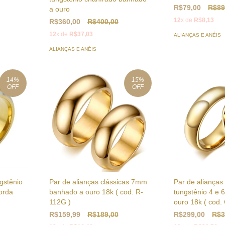
R$79,00
R$89
a ouro
12
x de
R$8,13
R$360,00
R$400,00
12
x de
R$37,03
ALIANÇAS E ANÉIS
ALIANÇAS E ANÉIS
14
%
15
%
OFF
OFF
Par de alianças clássicas 7mm
Par de alianças
gstênio
banhado a ouro 18k ( cod. R-
tungstênio 4 e
orda
112G )
ouro 18k ( cod.
R$159,99
R$189,00
R$299,00
R$3