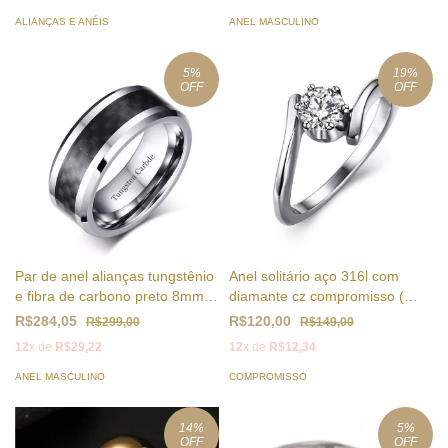
ALIANÇAS E ANÉIS
ANEL MASCULINO
5
%
19
%
OFF
OFF
Par de anel alianças tungstênio
Anel solitário aço 316l com
e fibra de carbono preto 8mm (
diamante cz compromisso (
cod. TCR-002 )
cod. RC-024 )
R$284,05
R$120,00
R$299,00
R$149,00
12
x de
R$29,22
12
x de
R$12,34
ANEL MASCULINO
COMPROMISSO
14
%
5
%
OFF
OFF