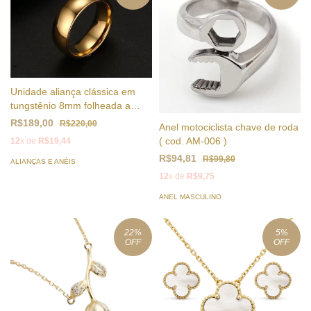
Unidade aliança clássica em
tungstênio 8mm folheada a
ouro 18k
R$189,00
R$220,00
Anel motociclista chave de roda
( cod. AM-006 )
12
x de
R$19,44
R$94,81
R$99,80
ALIANÇAS E ANÉIS
12
x de
R$9,75
ANEL MASCULINO
22
%
5
%
OFF
OFF