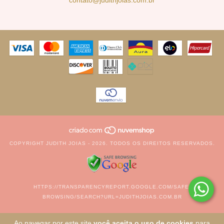
contato@judithjoias.com.br
COPYRIGHT JUDITH JOIAS - 2026. TODOS OS DIREITOS RESERVADOS.
HTTPS://TRANSPARENCYREPORT.GOOGLE.COM/SAFE-
BROWSING/SEARCH?URL=JUDITHJOIAS.COM.BR
Ao navegar por este site
você aceita o uso de cookies
para