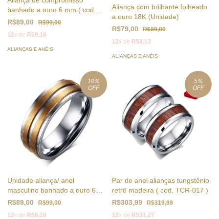
Aliança de compromisso
Aliança com brilhante folheado
banhado a ouro 6 mm ( cod.
a ouro 18K (Unidade)
CR-013M)
R$89,00
R$99,00
R$79,00
R$89,00
12
x de
R$9,16
12
x de
R$8,13
ALIANÇAS E ANÉIS
ALIANÇAS E ANÉIS
10
%
5
%
OFF
OFF
Unidade aliança/ anel
Par de anel alianças tungstênio
masculino banhado a ouro 6
retrô madeira ( cod. TCR-017 )
mm ( cod. CR-026M )
R$89,00
R$303,99
R$99,00
R$319,99
12
x de
R$9,16
12
x de
R$31,27