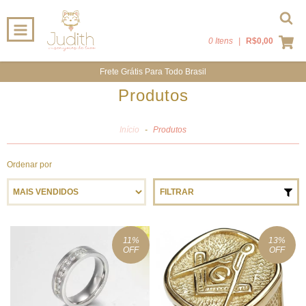
0 Itens
|
R$0,00
Frete Grátis Para Todo Brasil
Produtos
Início
-
Produtos
Ordenar por
FILTRAR
11
%
13
%
OFF
OFF