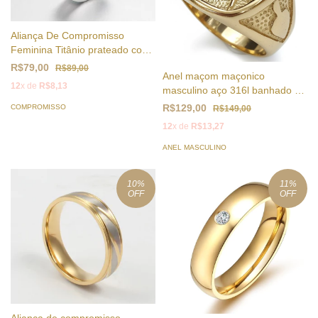
Aliança De Compromisso
Feminina Titânio prateado com
brilhantes
R$79,00
R$89,00
Anel maçom maçonico
12
x de
R$8,13
masculino aço 316l banhado a
ouro 18k
R$129,00
COMPROMISSO
R$149,00
12
x de
R$13,27
ANEL MASCULINO
10
%
11
%
OFF
OFF