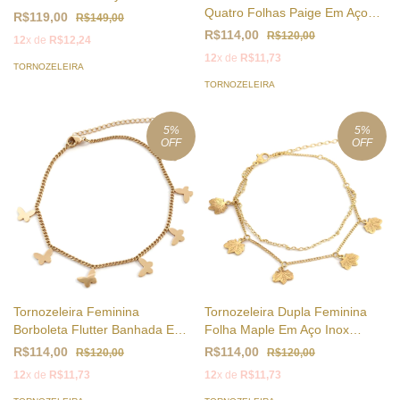
Quatro Folhas Paige Em Aço
R$119,00
R$149,00
Inox
R$114,00
R$120,00
12
x de
R$12,24
12
x de
R$11,73
TORNOZELEIRA
TORNOZELEIRA
5
%
5
%
OFF
OFF
Tornozeleira Feminina
Tornozeleira Dupla Feminina
Borboleta Flutter Banhada Em
Folha Maple Em Aço Inox
Aço Inox
Presente
R$114,00
R$114,00
R$120,00
R$120,00
12
x de
R$11,73
12
x de
R$11,73