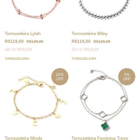
Tornozeleira Lylah
Tornozeleira Miley
R$119,00
R$119,00
R$149,00
R$149,00
12
x de
R$12,24
12
x de
R$12,24
TORNOZELEIRA
TORNOZELEIRA
20
%
5
%
OFF
OFF
Tornozeleira Mindy
Tornozeleira Feminina Trevo