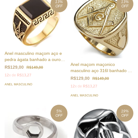
13
%
13
%
OFF
OFF
Anel masculino maçom aço e
pedra ágata banhado a ouro
Anel maçom maçonico
18k
R$129,00
R$149,00
masculino aço 316l banhado a
12
x de
R$13,27
ouro 18k
R$129,00
R$149,00
ANEL MASCULINO
12
x de
R$13,27
ANEL MASCULINO
5
%
19
%
OFF
OFF