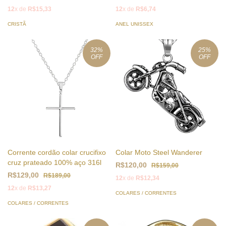
12
x de
R$15,33
12
x de
R$6,74
CRISTÃ
ANEL UNISSEX
32
%
25
%
OFF
OFF
Corrente cordão colar crucifixo
Colar Moto Steel Wanderer
cruz prateado 100% aço 316l
R$120,00
R$159,00
R$129,00
R$189,00
12
x de
R$12,34
12
x de
R$13,27
COLARES / CORRENTES
COLARES / CORRENTES