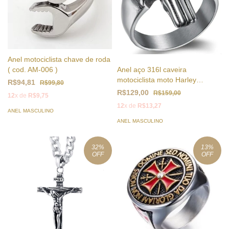
Anel motociclista chave de roda
Anel aço 316l caveira
( cod. AM-006 )
motociclista moto Harley
R$94,81
R$99,80
justiceiro
R$129,00
R$159,00
12
x de
R$9,75
12
x de
R$13,27
ANEL MASCULINO
ANEL MASCULINO
32
%
13
%
OFF
OFF