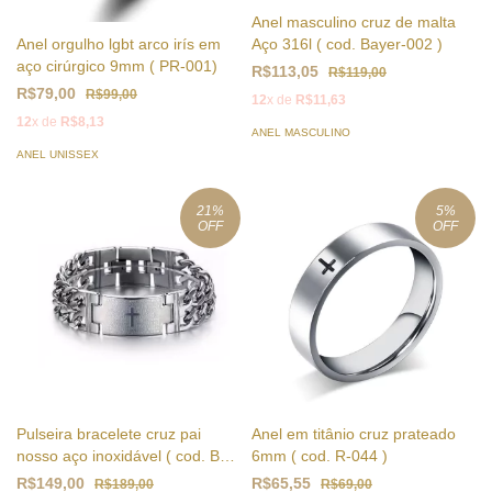
Anel masculino cruz de malta
Aço 316l ( cod. Bayer-002 )
Anel orgulho lgbt arco irís em
aço cirúrgico 9mm ( PR-001)
R$113,05
R$119,00
R$79,00
R$99,00
12
x de
R$11,63
12
x de
R$8,13
ANEL MASCULINO
ANEL UNISSEX
21
%
5
%
OFF
OFF
Pulseira bracelete cruz pai
Anel em titânio cruz prateado
nosso aço inoxidável ( cod. BR-
6mm ( cod. R-044 )
044 )
R$149,00
R$65,55
R$189,00
R$69,00