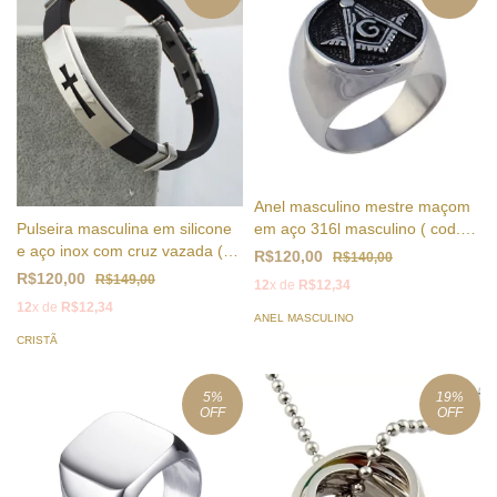
Anel masculino mestre maçom
em aço 316l masculino ( cod.
Pulseira masculina em silicone
RC-004 )
e aço inox com cruz vazada (
R$120,00
R$140,00
cod. BS-02 )
R$120,00
R$149,00
12
x de
R$12,34
12
x de
R$12,34
ANEL MASCULINO
CRISTÃ
5
%
19
%
OFF
OFF