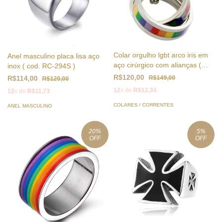
Colar orgulho lgbt arco iris em
Anel masculino placa lisa aço
aço cirúrgico com alianças (
inox ( cod. RC-294S )
cod. PPN-006 )
R$120,00
R$149,00
R$114,00
R$120,00
12
x de
R$12,34
12
x de
R$11,73
COLARES / CORRENTES
ANEL MASCULINO
20
%
5
%
OFF
OFF