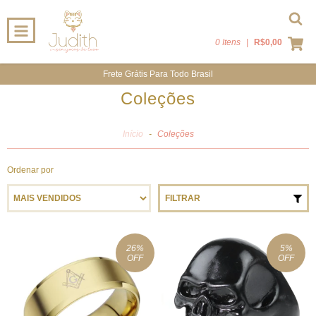
0 Itens
|
R$0,00
Frete Grátis Para Todo Brasil
Coleções
Início
-
Coleções
Ordenar por
FILTRAR
26
%
5
%
OFF
OFF