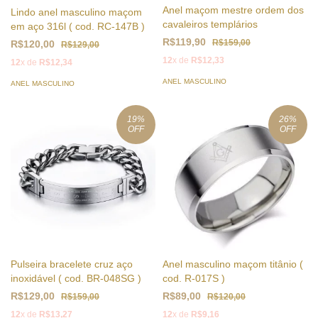
Anel maçom mestre ordem dos
Lindo anel masculino maçom
cavaleiros templários
em aço 316l ( cod. RC-147B )
R$119,90
R$159,00
R$120,00
R$129,00
12
x de
R$12,33
12
x de
R$12,34
ANEL MASCULINO
ANEL MASCULINO
19
%
26
%
OFF
OFF
Pulseira bracelete cruz aço
Anel masculino maçom titânio (
inoxidável ( cod. BR-048SG )
cod. R-017S )
R$129,00
R$89,00
R$159,00
R$120,00
12
x de
R$13,27
12
x de
R$9,16