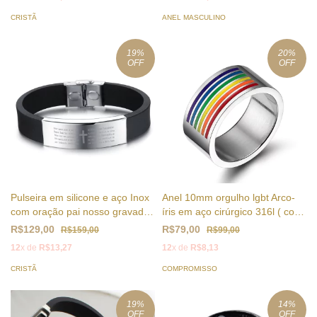
CRISTÃ
ANEL MASCULINO
19
%
20
%
OFF
OFF
Pulseira em silicone e aço Inox
Anel 10mm orgulho lgbt Arco-
com oração pai nosso gravado
íris em aço cirúrgico 316l ( cod.
a laser ( cod. BS-016 )
PR-006)
R$129,00
R$79,00
R$159,00
R$99,00
12
x de
R$13,27
12
x de
R$8,13
CRISTÃ
COMPROMISSO
19
%
14
%
OFF
OFF