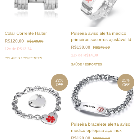
Colar Corrente Halter
Pulseira aviso alerta médico
primeiros socorros ajustável Id
R$120,00
R$149,00
R$139,00
R$179,00
12
x de
R$12,34
12
x de
R$14,30
COLARES / CORRENTES
SAÚDE / ESPORTES
22
%
25
%
OFF
OFF
Pulseira bracelete alerta aviso
médico epilepsia aço inox
R$120,00
R$159,00