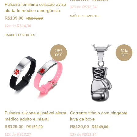
Pulseira feminina coração aviso
12
x de
R$12,34
alerta Id médico emergência
SAÚDE / ESPORTES
R$139,00
R$179,00
12
x de
R$14,30
SAÚDE / ESPORTES
19
%
19
%
OFF
OFF
Pulseira silicone ajustável alerta
Corrente titânio com pingente
médico adulto e infantil
luva de boxe
R$129,00
R$120,00
R$159,00
R$149,00
12
x de
R$13,27
12
x de
R$12,34