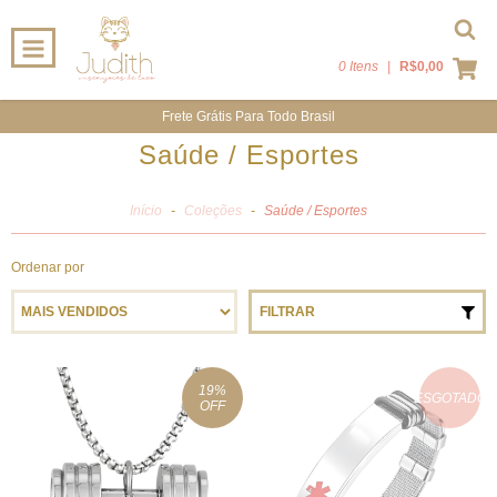
0 Itens
|
R$0,00
Frete Grátis Para Todo Brasil
Saúde / Esportes
Início
-
Coleções
-
Saúde / Esportes
Ordenar por
FILTRAR
19
%
ESGOTADO
OFF