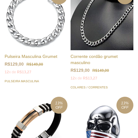
Pulseira Masculina Grumet
Corrente cordão grumet
masculino
R$129,00
R$149,00
R$129,00
R$149,00
12
x de
R$13,27
12
x de
R$13,27
PULSEIRA MASCULINA
COLARES / CORRENTES
13
%
13
%
OFF
OFF