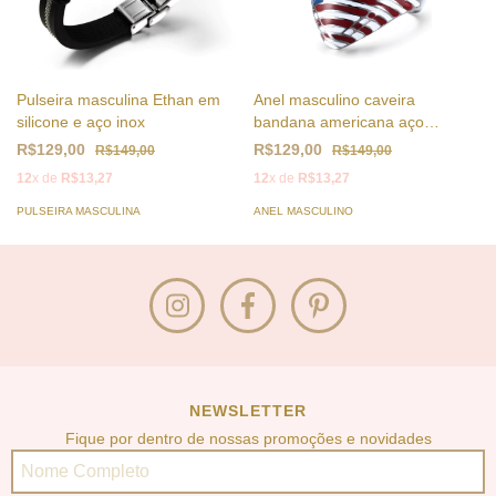
Pulseira masculina Ethan em
Anel masculino caveira
silicone e aço inox
bandana americana aço
inoxidável
R$129,00
R$129,00
R$149,00
R$149,00
12
x de
R$13,27
12
x de
R$13,27
PULSEIRA MASCULINA
ANEL MASCULINO
NEWSLETTER
Fique por dentro de nossas promoções e novidades