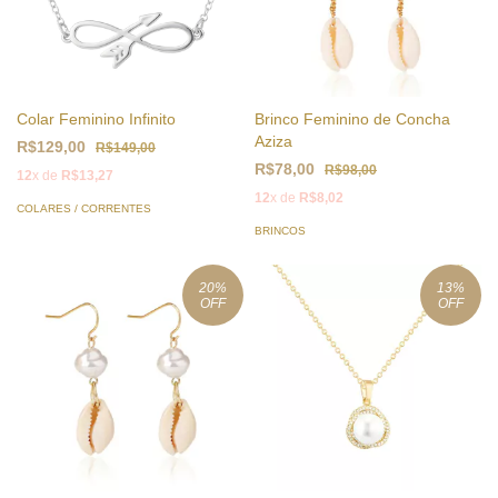
Colar Feminino Infinito
Brinco Feminino de Concha
Aziza
R$129,00
R$149,00
R$78,00
R$98,00
12
x de
R$13,27
12
x de
R$8,02
COLARES / CORRENTES
BRINCOS
20
%
13
%
OFF
OFF