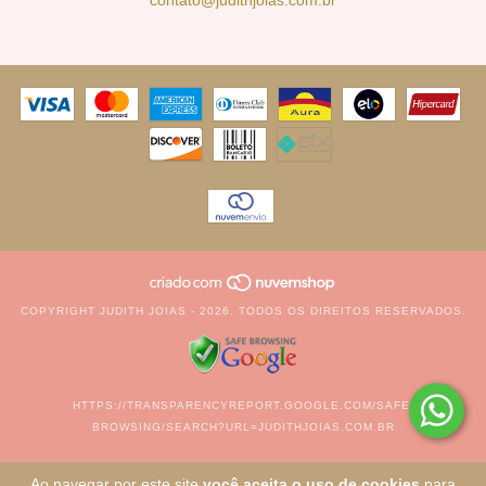
contato@judithjoias.com.br
COPYRIGHT JUDITH JOIAS - 2026. TODOS OS DIREITOS RESERVADOS.
HTTPS://TRANSPARENCYREPORT.GOOGLE.COM/SAFE-
BROWSING/SEARCH?URL=JUDITHJOIAS.COM.BR
Ao navegar por este site
você aceita o uso de cookies
para