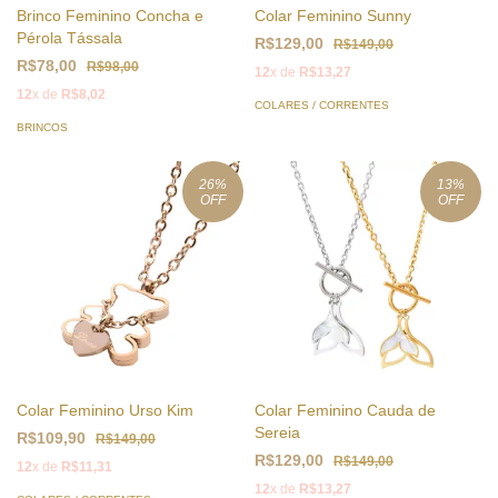
Brinco Feminino Concha e
Colar Feminino Sunny
Pérola Tássala
R$129,00
R$149,00
R$78,00
R$98,00
12
x de
R$13,27
12
x de
R$8,02
COLARES / CORRENTES
BRINCOS
26
%
13
%
OFF
OFF
Colar Feminino Urso Kim
Colar Feminino Cauda de
Sereia
R$109,90
R$149,00
R$129,00
R$149,00
12
x de
R$11,31
12
x de
R$13,27