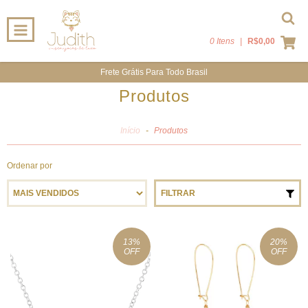
0 Itens
|
R$0,00
Frete Grátis Para Todo Brasil
Produtos
Início
-
Produtos
Ordenar por
FILTRAR
13
%
20
%
OFF
OFF