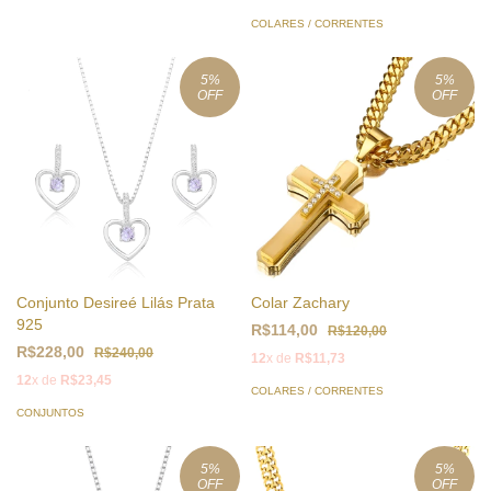
COLARES / CORRENTES
5
%
5
%
OFF
OFF
Conjunto Desireé Lilás Prata
Colar Zachary
925
R$114,00
R$120,00
R$228,00
R$240,00
12
x de
R$11,73
12
x de
R$23,45
COLARES / CORRENTES
CONJUNTOS
5
%
5
%
OFF
OFF