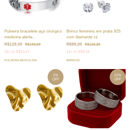
Pulseira bracelete aço cirúrgico
Brinco feminino em prata 925
medicina alerta
com diamante cz
sintomas/doenças 12mm ( cod.
R$129,00
R$89,00
R$159,00
R$120,00
BR-102 )
12
x de
R$13,27
12
x de
R$9,16
PULSEIRA MASCULINA
BRINCOS
5
%
12
%
OFF
OFF