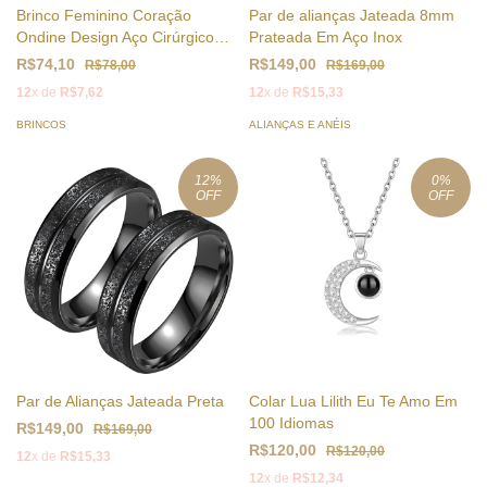
Brinco Feminino Coração
Par de alianças Jateada 8mm
Ondine Design Aço Cirúrgico
Prateada Em Aço Inox
Banhado
R$74,10
R$149,00
R$78,00
R$169,00
12
x de
R$7,62
12
x de
R$15,33
BRINCOS
ALIANÇAS E ANÉIS
12
%
0
%
OFF
OFF
Par de Alianças Jateada Preta
Colar Lua Lilith Eu Te Amo Em
100 Idiomas
R$149,00
R$169,00
R$120,00
R$120,00
12
x de
R$15,33
12
x de
R$12,34