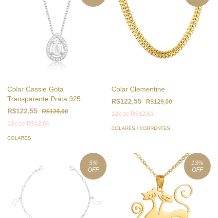
Colar Cassie Gota
Colar Clementine
Transparente Prata 925
R$122,55
R$129,00
R$122,55
R$129,00
12
x de
R$12,61
12
x de
R$12,61
COLARES / CORRENTES
COLARES
5
%
13
%
OFF
OFF