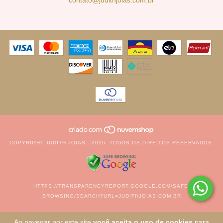
contato@judithjoias.com.br
COPYRIGHT JUDITH JOIAS - 2026. TODOS OS DIREITOS RESERVADOS.
HTTPS://TRANSPARENCYREPORT.GOOGLE.COM/SAFE-
BROWSING/SEARCH?URL=JUDITHJOIAS.COM.BR
Ao navegar por este site
você aceita o uso de cookies
para