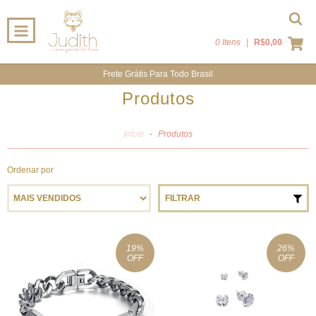
0 Itens
|
R$0,00
Frete Grátis Para Todo Brasil
Produtos
Início
-
Produtos
Ordenar por
FILTRAR
19
%
26
%
OFF
OFF