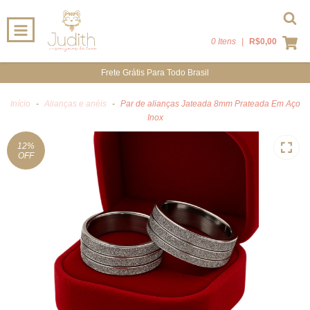
0 Itens
|
R$0,00
Frete Grátis Para Todo Brasil
Início
-
Alianças e anéis
-
Par de alianças Jateada 8mm Prateada Em Aço
Inox
12
%
OFF