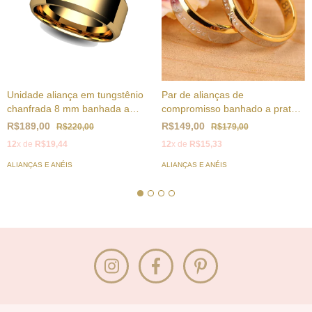
Unidade aliança em tungstênio
Par de alianças de
chanfrada 8 mm banhada a
compromisso banhado a prata e
ouro 18k
ouro 18k
R$189,00
R$149,00
R$220,00
R$179,00
12
x de
R$19,44
12
x de
R$15,33
ALIANÇAS E ANÉIS
ALIANÇAS E ANÉIS