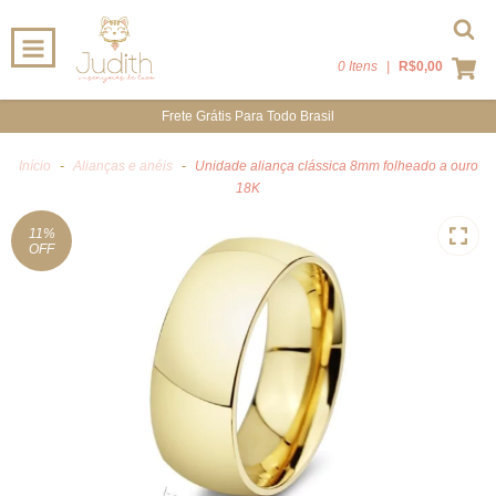
0 Itens
|
R$0,00
Frete Grátis Para Todo Brasil
Início
-
Alianças e anéis
-
Unidade aliança clássica 8mm folheado a ouro
18K
11
%
OFF