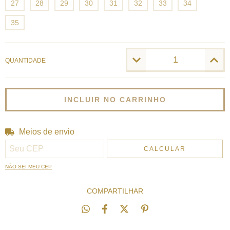
27
28
29
30
31
32
33
34
35
QUANTIDADE
Meios de envio
Entregas para o CEP:
ALTERAR CEP
CALCULAR
NÃO SEI MEU CEP
COMPARTILHAR