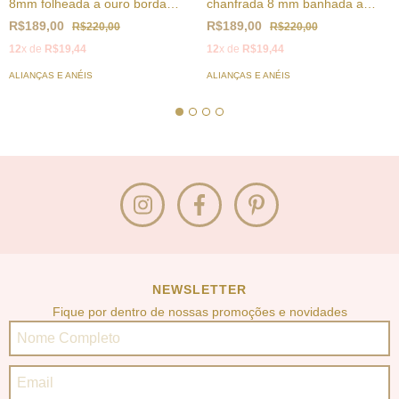
chanfrada 8 mm banhada a
8mm folheada a ouro borda
ouro 18k
prateada
R$189,00
R$189,00
R$220,00
R$220,00
12
x de
R$19,44
12
x de
R$19,44
ALIANÇAS E ANÉIS
ALIANÇAS E ANÉIS
NEWSLETTER
Fique por dentro de nossas promoções e novidades