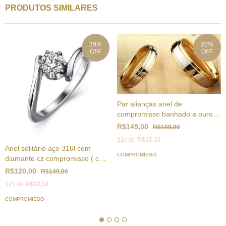
PRODUTOS SIMILARES
19
%
22
%
OFF
OFF
Par alianças anel de
compromisso banhado a ouro
18k
R$149,00
R$189,90
12
x de
R$15,33
Anel solitário aço 316l com
COMPROMISSO
diamante cz compromisso ( cod.
RC-024 )
R$120,00
R$149,00
12
x de
R$12,34
COMPROMISSO