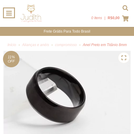
0 Itens
|
R$0,00
Frete Grátis Para Todo Brasil
Início
-
Alianças e anéis
-
compromisso
-
Anel Preto em Titânio 8mm
11
%
OFF