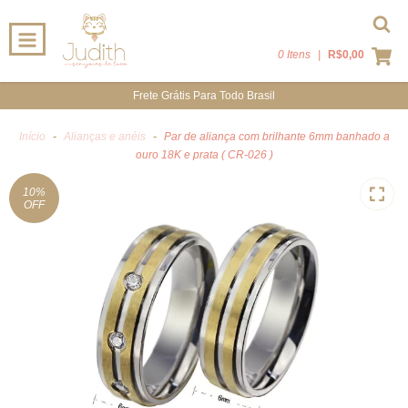
0 Itens
|
R$0,00
Frete Grátis Para Todo Brasil
Início
-
Alianças e anéis
-
Par de aliança com brilhante 6mm banhado a
ouro 18K e prata ( CR-026 )
10
%
OFF