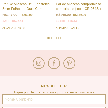
Par De Alianças De Tungstênio
Par de alianças compromisso
8mm Folheada Ouro Com
com cristais ( cod. CR-054S )
Centro fosco
R$247,00
R$149,00
R$260,00
R$179,00
12
x de
R$25,41
12
x de
R$15,33
ALIANÇAS E ANÉIS
ALIANÇAS E ANÉIS
NEWSLETTER
Fique por dentro de nossas promoções e novidades