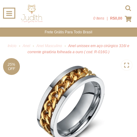
0 Itens
|
R$0,00
Frete Grátis Para Todo Brasil
Início
-
Anel
-
Anel Masculino
-
Anel unissex em aço cirúrgico 316l e
corrente giratória folheada a ouro ( cod. R-016G )
25
%
OFF