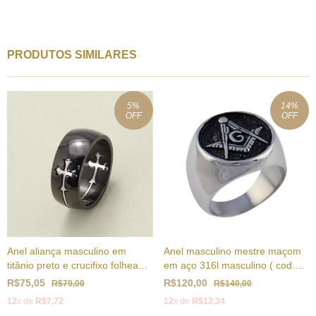
PRODUTOS SIMILARES
5
%
14
%
OFF
OFF
Anel aliança masculino em
Anel masculino mestre maçom
titânio preto e crucifixo folheado
em aço 316l masculino ( cod.
a prata ( cod. R-068S)
RC-004 )
R$75,05
R$120,00
R$79,00
R$140,00
12
x de
R$7,72
12
x de
R$12,34