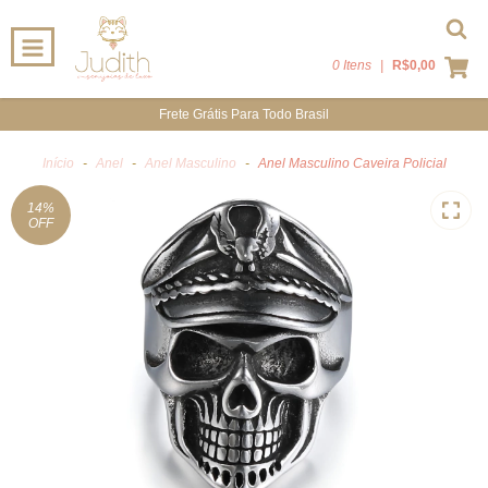
0 Itens
|
R$0,00
Frete Grátis Para Todo Brasil
Início
-
Anel
-
Anel Masculino
-
Anel Masculino Caveira Policial
14
%
OFF