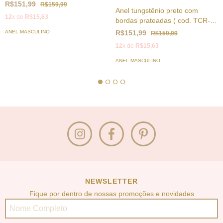
TCR-002 )
R$151,99
R$159,99
Anel tungstênio preto com
12
x de
R$15,63
bordas prateadas ( cod. TCR-
008B )
R$151,99
ANEL MASCULINO
R$159,99
12
x de
R$15,63
ANEL MASCULINO
NEWSLETTER
Fique por dentro de nossas promoções e novidades