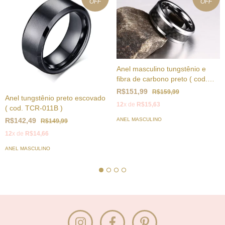
OFF
OFF
Anel masculino tungstênio e
fibra de carbono preto ( cod.
TCR-002 )
R$151,99
R$159,99
Anel tungstênio preto escovado
12
x de
R$15,63
( cod. TCR-011B )
R$142,49
ANEL MASCULINO
R$149,99
12
x de
R$14,66
ANEL MASCULINO