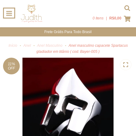
0 Itens
|
R$0,00
Frete Grátis Para Todo Brasil
Início
-
Anel
-
Anel Masculino
-
Anel masculino capacete Spartacus
gladiador em titânio ( cod. Bayer-005 )
11
%
OFF