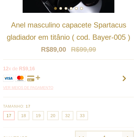
Anel masculino capacete Spartacus
gladiador em titânio ( cod. Bayer-005 )
R$89,00
R$99,99
12
x de
R$9,16
VER MEIOS DE PAGAMENTO
TAMANHO:
17
17
18
19
20
32
33