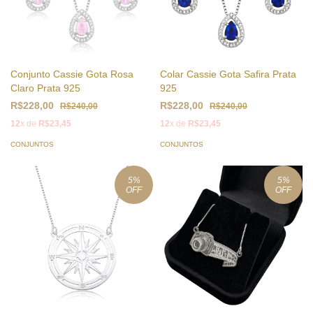
Conjunto Cassie Gota Rosa
Colar Cassie Gota Safira Prata
Claro Prata 925
925
R$228,00
R$228,00
R$240,00
R$240,00
12
x de
R$23,45
12
x de
R$23,45
CONJUNTOS
CONJUNTOS
5
%
5
%
OFF
OFF