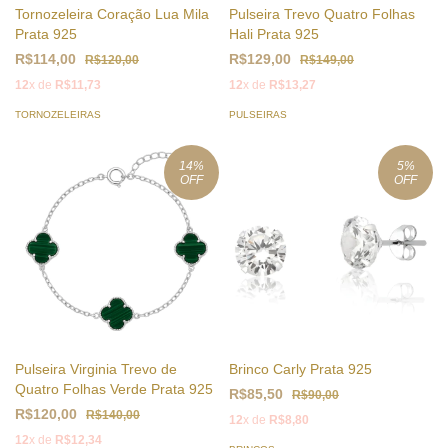
Tornozeleira Coração Lua Mila
Pulseira Trevo Quatro Folhas
Prata 925
Hali Prata 925
R$114,00
R$129,00
R$120,00
R$149,00
12
x de
R$11,73
12
x de
R$13,27
TORNOZELEIRAS
PULSEIRAS
14
%
5
%
OFF
OFF
Pulseira Virginia Trevo de
Brinco Carly Prata 925
Quatro Folhas Verde Prata 925
R$85,50
R$90,00
R$120,00
R$140,00
12
x de
R$8,80
12
x de
R$12,34