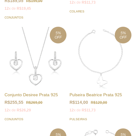
R$189,05
R$199,00
12
x de
R$11,73
12
x de
R$19,45
COLARES
CONJUNTOS
5
%
5
%
OFF
OFF
Conjunto Desiree Prata 925
Pulseira Beatrice Prata 925
R$255,55
R$114,00
R$269,00
R$120,00
12
x de
R$26,29
12
x de
R$11,73
CONJUNTOS
PULSEIRAS
5
%
5
%