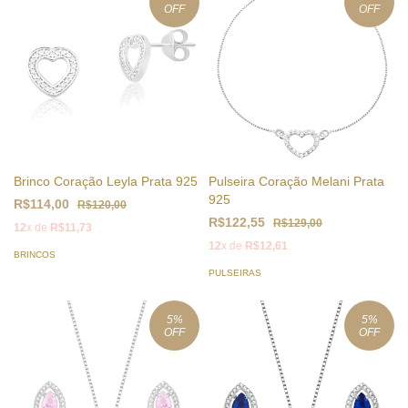
OFF
OFF
Brinco Coração Leyla Prata 925
Pulseira Coração Melani Prata
925
R$114,00
R$120,00
R$122,55
R$129,00
12
x de
R$11,73
12
x de
R$12,61
BRINCOS
PULSEIRAS
5
%
5
%
OFF
OFF