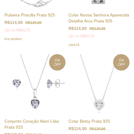
Pulseira Priscilla Prata 925
Colar Nossa Senhora Aparecida
Detalhe Arco Prata 925
R$114,00
R$120,00
R$114,00
R$120,00
12
x de
R$11,73
12
x de
R$11,73
PULSEIRAS
CRISTÃ
5
%
5
%
OFF
OFF
Conjunto Coração Alani Lilás
Colar Betsy Prata 925
Prata 925
R$114,00
R$120,00