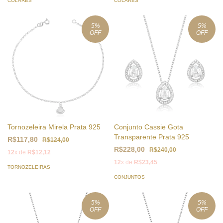
COLARES
COLARES
5
%
5
%
OFF
OFF
Tornozeleira Mirela Prata 925
Conjunto Cassie Gota
Transparente Prata 925
R$117,80
R$124,00
R$228,00
R$240,00
12
x de
R$12,12
12
x de
R$23,45
TORNOZELEIRAS
CONJUNTOS
5
%
5
%
OFF
OFF