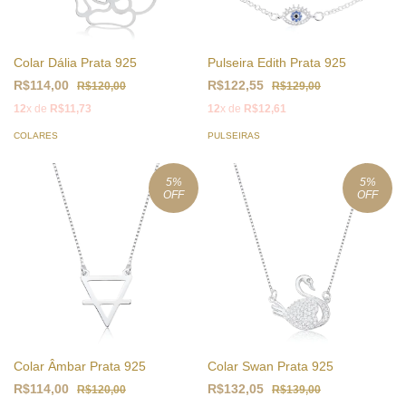
Colar Dália Prata 925
Pulseira Edith Prata 925
R$114,00
R$122,55
R$120,00
R$129,00
12
x de
R$11,73
12
x de
R$12,61
COLARES
PULSEIRAS
5
%
5
%
OFF
OFF
Colar Âmbar Prata 925
Colar Swan Prata 925
R$114,00
R$132,05
R$120,00
R$139,00