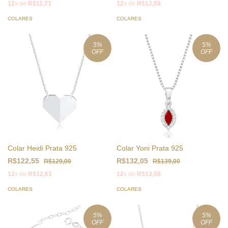
12
x de
R$11,73
12
x de
R$13,58
COLARES
COLARES
5
%
5
%
OFF
OFF
Colar Heidi Prata 925
Colar Yoni Prata 925
R$122,55
R$132,05
R$129,00
R$139,00
12
x de
R$12,61
12
x de
R$13,58
COLARES
COLARES
5
%
5
%
OFF
OFF