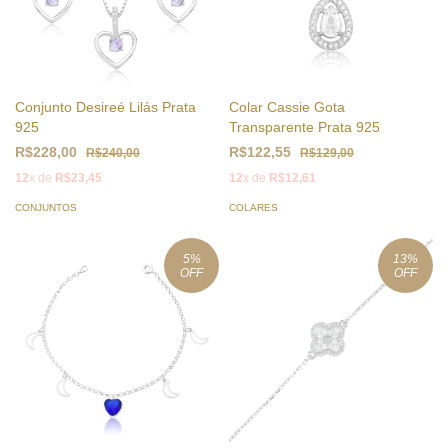
Conjunto Desireé Lilás Prata
Colar Cassie Gota
925
Transparente Prata 925
R$228,00
R$122,55
R$240,00
R$129,00
12
x de
R$23,45
12
x de
R$12,61
CONJUNTOS
COLARES
5
%
13
%
OFF
OFF