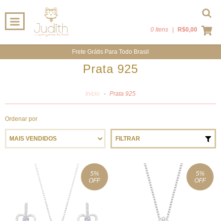
0 Itens
|
R$0,00
Frete Grátis Para Todo Brasil
Prata 925
Início
-
Prata 925
Ordenar por
FILTRAR
5
%
5
%
OFF
OFF