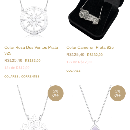
Colar Rosa Dos Ventos Prata
Colar Cameron Prata 925
925
R$125,40
R$132,00
R$125,40
R$132,00
12
x de
R$12,90
12
x de
R$12,90
COLARES
COLARES / CORRENTES
5
%
5
%
OFF
OFF