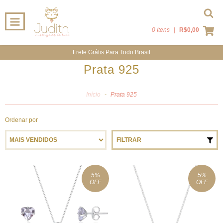
0 Itens
|
R$0,00
Frete Grátis Para Todo Brasil
Prata 925
Início
-
Prata 925
Ordenar por
FILTRAR
5
%
5
%
OFF
OFF