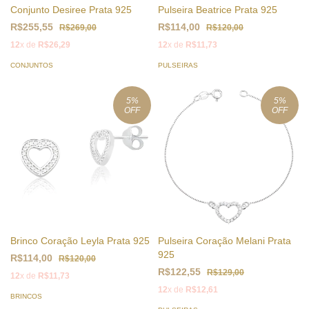
Conjunto Desiree Prata 925
Pulseira Beatrice Prata 925
R$255,55
R$114,00
R$269,00
R$120,00
12
x de
R$26,29
12
x de
R$11,73
CONJUNTOS
PULSEIRAS
5
%
5
%
OFF
OFF
Brinco Coração Leyla Prata 925
Pulseira Coração Melani Prata
925
R$114,00
R$120,00
R$122,55
R$129,00
12
x de
R$11,73
12
x de
R$12,61
BRINCOS