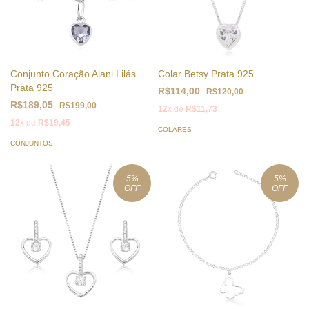
Conjunto Coração Alani Lilás
Colar Betsy Prata 925
Prata 925
R$114,00
R$120,00
R$189,05
R$199,00
12
x de
R$11,73
12
x de
R$19,45
COLARES
CONJUNTOS
5
%
5
%
OFF
OFF