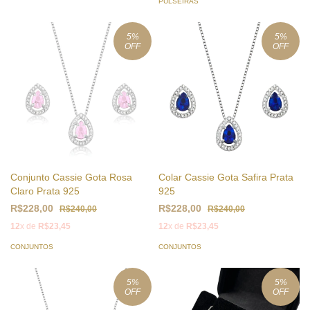
PULSEIRAS
5
%
5
%
OFF
OFF
Conjunto Cassie Gota Rosa
Colar Cassie Gota Safira Prata
Claro Prata 925
925
R$228,00
R$228,00
R$240,00
R$240,00
12
x de
R$23,45
12
x de
R$23,45
CONJUNTOS
CONJUNTOS
5
%
5
%
OFF
OFF