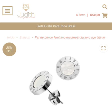
0 Itens
|
R$0,00
Frete Grátis Para Todo Brasil
Início
-
Brincos
-
Par de brinco feminino madrepérola luxo aço titânio
25
%
OFF