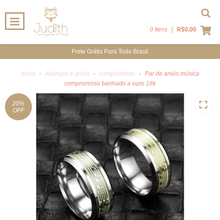
0 Itens
|
R$0,00
Frete Grátis Para Todo Brasil
Início
-
Alianças e anéis
-
compromisso
-
Par de anéis música
compromisso banhado a ouro 18k
20
%
OFF