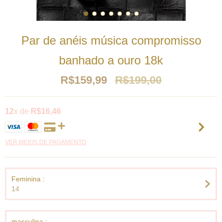
Par de anéis música compromisso
banhado a ouro 18k
R$159,99
R$199,00
12
x de
R$16,46
VER MEIOS DE PAGAMENTO
Feminina :
14
masculina :