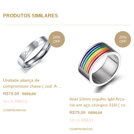
PRODUTOS SIMILARES
20
%
20
%
OFF
OFF
Unidade aliança de
compromisso chave ( cod. A-
002 )
R$79,00
R$99,00
Anel 10mm orgulho lgbt Arco-
12
x de
R$8,13
íris em aço cirúrgico 316l ( cod.
PR-006)
COMPROMISSO
R$79,00
R$99,00
12
x de
R$8,13
COMPROMISSO