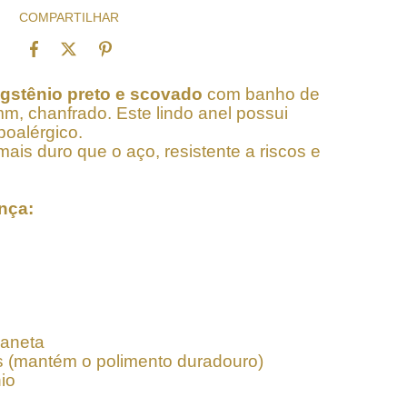
COMPARTILHAR
ngstênio preto e scovado
com banho de
mm, chanfrado. Este lindo anel possui
poalérgico.
ais duro que o aço, resistente a riscos e
ança:
laneta
os (mantém o polimento duradouro)
io