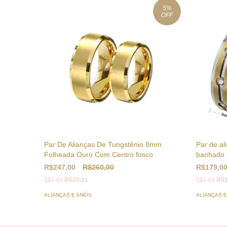
5
%
OFF
Par De Alianças De Tungstênio 8mm
Par de a
Folheada Ouro Com Centro fosco
banhado a
R$247,00
R$260,00
R$179,0
12
x de
R$25,41
12
x de
R$1
ALIANÇAS E ANÉIS
ALIANÇAS E