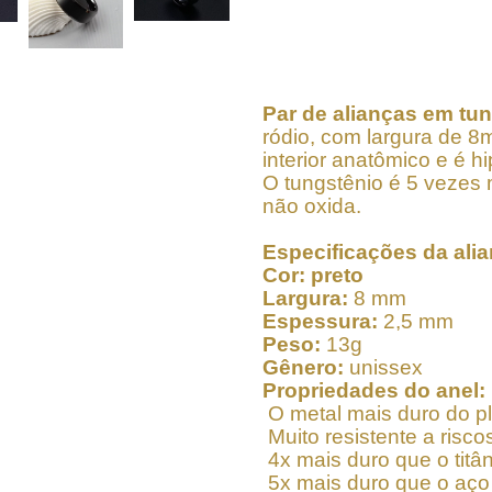
Par de alianças em tu
ródio, com largura de 8
interior anatômico e é hi
O tungstênio é 5 vezes m
não oxida.
Especificações da ali
Cor: preto
Largura:
8 mm
Espessura:
2,5
mm
Peso:
13g
Gênero:
unissex
Propriedades do anel:
O metal mais duro do p
Muito resistente a risc
4x mais duro que o titân
5x mais duro que o aço