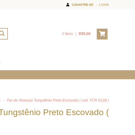
CADASTRE-SE
-
LOGIN
0 Itens
|
R$0,00
O
s
-
Par de Alianças Tungstênio Preto Escovado ( cod. TCR-011B )
 Tungstênio Preto Escovado (