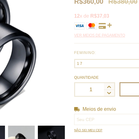
R$360,00
R$380,00
12
x de
R$37,03
VER MEIOS DE PAGAMENTO
FEMININO:
QUANTIDADE
Meios de envio
Entregas para o CEP:
NÃO SEI MEU CEP