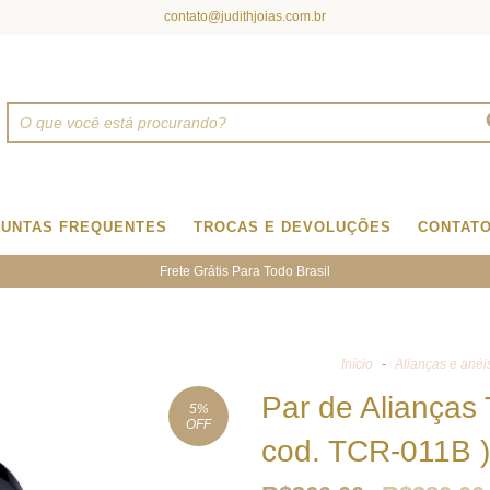
contato@judithjoias.com.br
UNTAS FREQUENTES
TROCAS E DEVOLUÇÕES
CONTAT
Frete Grátis Para Todo Brasil
Início
-
Alianças e anéi
Par de Alianças
5
%
OFF
cod. TCR-011B )