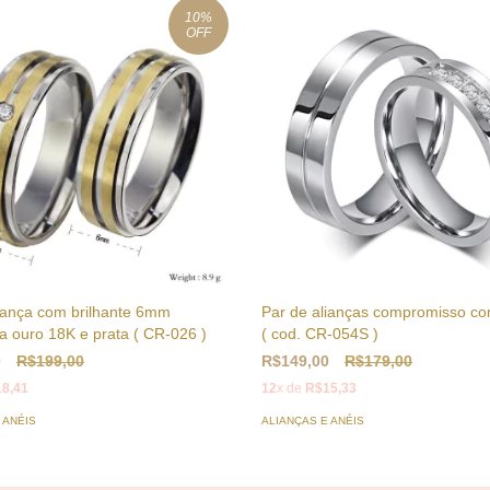
10
%
OFF
liança com brilhante 6mm
Par de alianças compromisso com
 ouro 18K e prata ( CR-026 )
( cod. CR-054S )
0
R$199,00
R$149,00
R$179,00
8,41
12
x de
R$15,33
 ANÉIS
ALIANÇAS E ANÉIS