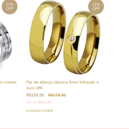
17
%
11
%
OFF
OFF
 cristais
Par de aliança clássica 6mm folheado a
Par de a
ouro 18K
ouro 18
R$159,00
R$179,00
R$84,5
12
x de
R$16,36
12
x de
R$
ALIANÇAS E ANÉIS
ALIANÇAS 