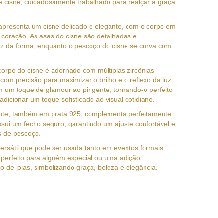
e cisne, cuidadosamente trabalhado para realçar a graça
apresenta um cisne delicado e elegante, com o corpo em
coração. As asas do cisne são detalhadas e
dez da forma, enquanto o pescoço do cisne se curva com
orpo do cisne é adornado com múltiplas zircônias
 com precisão para maximizar o brilho e o reflexo da luz.
 um toque de glamour ao pingente, tornando-o perfeito
adicionar um toque sofisticado ao visual cotidiano.
gante, também em prata 925, complementa perfeitamente
ossui um fecho seguro, garantindo um ajuste confortável e
s de pescoço.
versátil que pode ser usada tanto em eventos formais
 perfeito para alguém especial ou uma adição
o de joias, simbolizando graça, beleza e elegância.