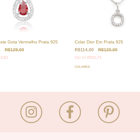
ssie Gota Vermelho Prata 925
Colar Dior Em Prata 925
5
R$129,00
R$114,00
R$120,00
2,61
12
x de
R$11,73
COLARES