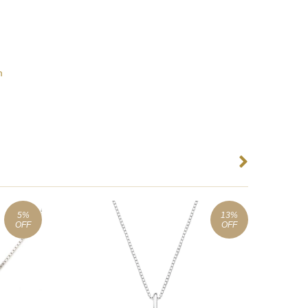
m
5
%
13
%
OFF
OFF