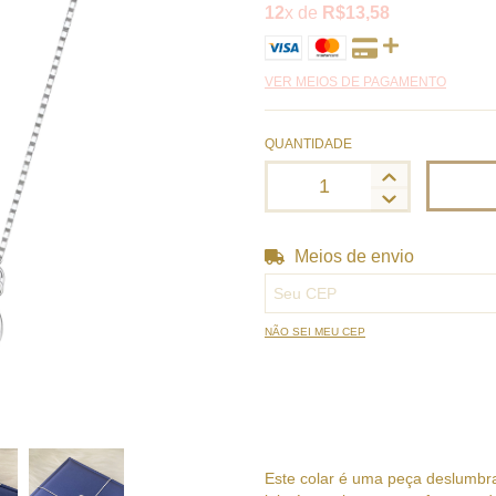
12
x de
R$13,58
VER MEIOS DE PAGAMENTO
QUANTIDADE
Meios de envio
Entregas para o CEP:
NÃO SEI MEU CEP
Este colar é uma peça deslumbra