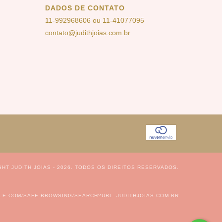
DADOS DE CONTATO
11-992968606 ou 11-41077095
contato@judithjoias.com.br
HT JUDITH JOIAS - 2026. TODOS OS DIREITOS RESERVADOS.
LE.COM/SAFE-BROWSING/SEARCH?URL=JUDITHJOIAS.COM.BR