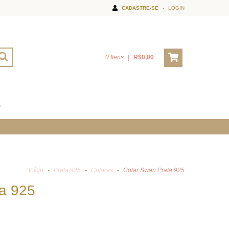
CADASTRE-SE
-
LOGIN
0 Itens
|
R$0,00
O
Início
-
Prata 925
-
Colares
-
Colar Swan Prata 925
a 925