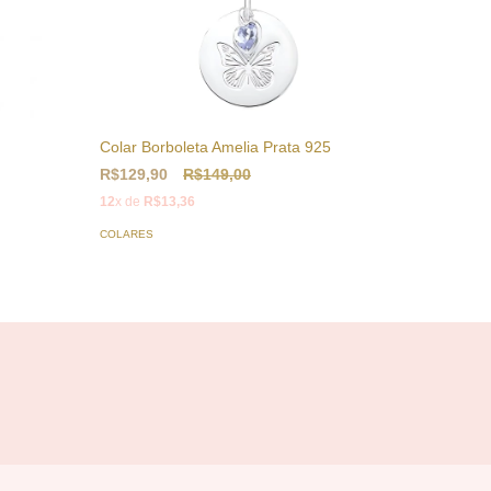
Colar Borboleta Amelia Prata 925
Colar Sã
R$129,90
R$149,00
R$122,
12
x de
R$13,36
12
x de
R$
COLARES
COLARES