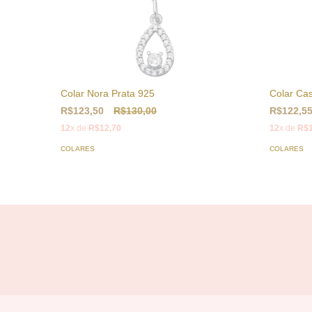
Colar Nora Prata 925
Colar Ca
R$123,50
R$130,00
R$122,5
12
x de
R$12,70
12
x de
R$1
COLARES
COLARES