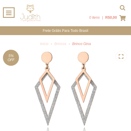
0 Itens
|
R$0,00
Frete Grátis Para Todo Brasil
Início
-
Brincos
-
Brinco Gina
5
%
OFF