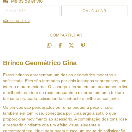
Meios de envio
Entregas para o CEP:
ALTERAR CEP
CALCULAR
NÃO SEI MEU CEP
COMPARTILHAR
Brinco Geométrico Gina
Esses brincos apresentam um design geométrico moderno e
sofisticado. Eles são formados por dois losangos sobrepostos, um
interno e outro externo. O losango interno tem um acabamento liso
e brilhante em tom de rosé, enquanto o externo tem uma textura
brilhante prateada, adicionando contraste e brilho ao conjunto.
Os brincos são pendurados por uma pequena peça circular
também em tom rosé, conectada por uma argola sutil, o que
proporciona movimento ao acessório. A combinação dos tons rosé
e prateado cintilante cria um efeito visual elegante e
contemporâneo, ideal para quem busca um toque de sofisticação