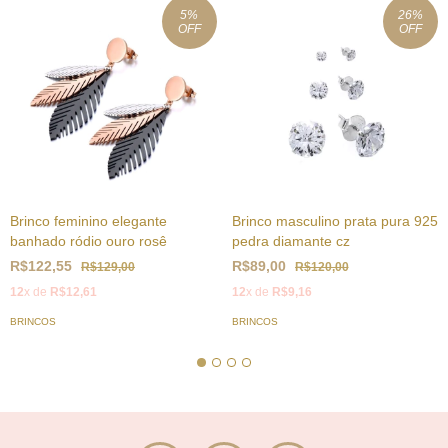
5
%
26
%
OFF
OFF
Brinco feminino elegante
Brinco masculino prata pura 925
banhado ródio ouro rosê
pedra diamante cz
R$122,55
R$89,00
R$129,00
R$120,00
12
x de
R$12,61
12
x de
R$9,16
BRINCOS
BRINCOS